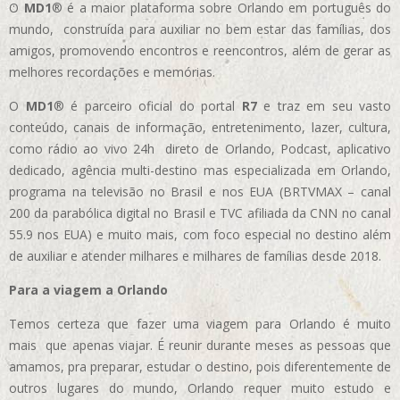
O
MD1
® é a maior plataforma sobre Orlando em português do
mundo, construída para auxiliar no bem estar das famílias, dos
amigos, promovendo encontros e reencontros, além de gerar as
melhores recordações e memórias.
O
MD1
® é parceiro oficial do portal
R7
e traz em seu vasto
conteúdo, canais de informação, entretenimento, lazer, cultura,
como rádio ao vivo 24h direto de Orlando, Podcast, aplicativo
dedicado, agência multi-destino mas especializada em Orlando,
programa na televisão no Brasil e nos EUA (BRTVMAX – canal
200 da parabólica digital no Brasil e TVC afiliada da CNN no canal
55.9 nos EUA)
e muito mais, com foco especial no destino além
de auxiliar e atender milhares e milhares de famílias desde 2018.
Para a viagem a Orlando
Temos certeza que fazer uma viagem para Orlando é muito
mais que apenas viajar. É reunir durante meses as pessoas que
amamos, pra preparar, estudar o destino, pois diferentemente de
outros lugares do mundo, Orlando requer muito estudo e