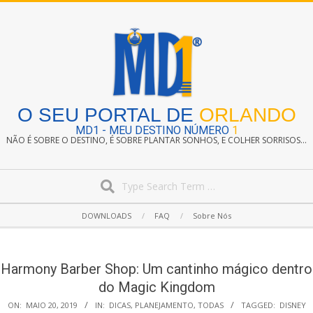
Skip
to
content
O SEU PORTAL DE
ORLANDO
MD1 - MEU DESTINO NÚMERO
1
NÃO É SOBRE O DESTINO, É SOBRE PLANTAR SONHOS, E COLHER SORRISOS...
Search
Secondary
DOWNLOADS
FAQ
Sobre Nós
Navigation
Menu
Harmony Barber Shop: Um cantinho mágico dentro
do Magic Kingdom
ON:
MAIO 20, 2019
IN:
DICAS
,
PLANEJAMENTO
,
TODAS
TAGGED:
DISNEY