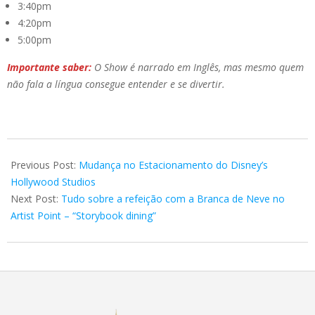
3:40pm
4:20pm
5:00pm
Importante saber:
O Show é narrado em Inglês, mas mesmo quem
não fala a língua consegue entender e se divertir.
2019-
04-
Previous Post:
Mudança no Estacionamento do Disney’s
02
Hollywood Studios
Next Post:
Tudo sobre a refeição com a Branca de Neve no
Artist Point – “Storybook dining”