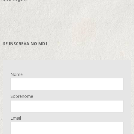
SE INSCREVA NO MD1
Nome
Sobrenome
Email