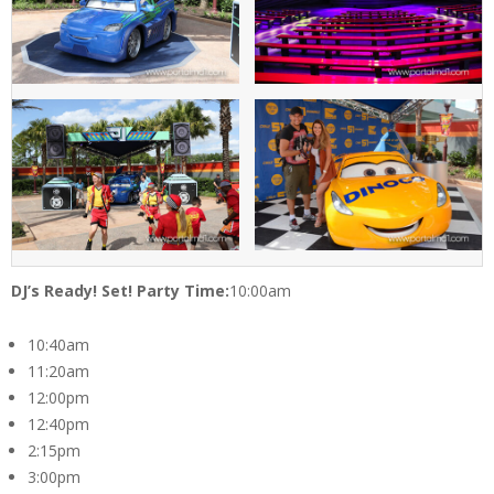
DJ’s Ready! Set! Party Time:
10:00am
10:40am
11:20am
12:00pm
12:40pm
2:15pm
3:00pm