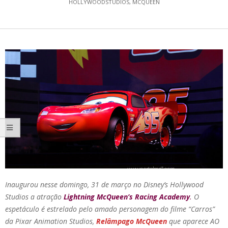
HOLLYWOODSTUDIOS
,
MCQUEEN
Inaugurou nesse domingo, 31 de março no Disney’s Hollywood
Studios a atração
Lightning McQueen’s Racing Academy
.
O
espetáculo é estrelado pelo amado personagem do filme “Carros”
da Pixar Animation Studios,
Relâmpago McQueen
que aparece AO