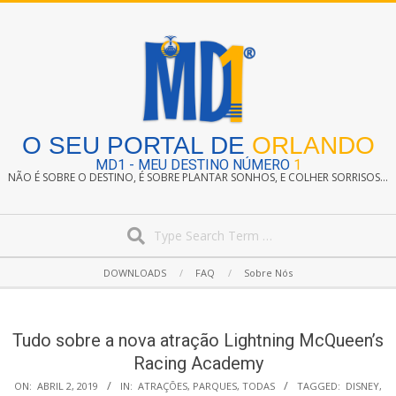
Skip
to
content
O SEU PORTAL DE
ORLANDO
MD1 - MEU DESTINO NÚMERO
1
NÃO É SOBRE O DESTINO, É SOBRE PLANTAR SONHOS, E COLHER SORRISOS...
Search
Secondary
DOWNLOADS
FAQ
Sobre Nós
Navigation
Menu
Tudo sobre a nova atração Lightning McQueen’s
Racing Academy
ON:
ABRIL 2, 2019
IN:
ATRAÇÕES
,
PARQUES
,
TODAS
TAGGED:
DISNEY
,