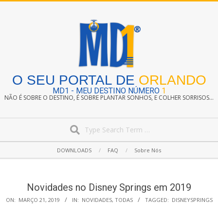
Skip
to
content
O SEU PORTAL DE
ORLANDO
MD1 - MEU DESTINO NÚMERO
1
NÃO É SOBRE O DESTINO, É SOBRE PLANTAR SONHOS, E COLHER SORRISOS...
Search
Secondary
DOWNLOADS
FAQ
Sobre Nós
Navigation
Menu
Novidades no Disney Springs em 2019
ON:
MARÇO 21, 2019
IN:
NOVIDADES
,
TODAS
TAGGED:
DISNEYSPRINGS