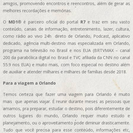
amigos, promovendo encontros e reencontros, além de gerar as
melhores recordações e memórias.
O
MD1
® é parceiro oficial do portal
R7
e traz em seu vasto
conteúdo, canais de informação, entretenimento, lazer, cultura,
como rádio ao vivo 24h direto de Orlando, Podcast, aplicativo
dedicado, agência multi-destino mas especializada em Orlando,
programa na televisão no Brasil e nos EUA (BRTVMAX – canal
200 da parabólica digital no Brasil e TVC afiliada da CNN no canal
55.9 nos EUA)
e muito mais, com foco especial no destino além
de auxiliar e atender milhares e milhares de famílias desde 2018.
Para a viagem a Orlando
Temos certeza que fazer uma viagem para Orlando é muito
mais que apenas viajar. É reunir durante meses as pessoas que
amamos, pra preparar, estudar o destino, pois diferentemente de
outros lugares do mundo, Orlando requer muito estudo e
planejamento, ou o aproveitamento pode diminuir drasticamente.
Tudo que você precisa para esse conteúdo, informações etc,