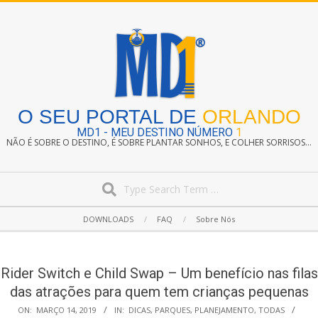
Skip
to
content
O SEU PORTAL DE
ORLANDO
MD1 - MEU DESTINO NÚMERO
1
NÃO É SOBRE O DESTINO, É SOBRE PLANTAR SONHOS, E COLHER SORRISOS...
Search
Secondary
DOWNLOADS
FAQ
Sobre Nós
Navigation
Menu
Rider Switch e Child Swap – Um benefício nas filas
das atrações para quem tem crianças pequenas
ON:
MARÇO 14, 2019
IN:
DICAS
,
PARQUES
,
PLANEJAMENTO
,
TODAS