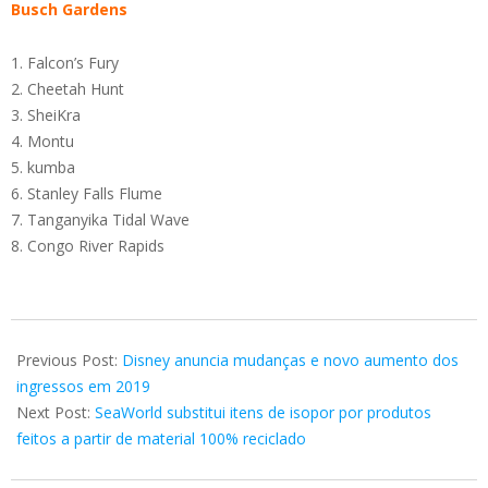
Busch Gardens
Falcon’s Fury
Cheetah Hunt
SheiKra
Montu
kumba
Stanley Falls Flume
Tanganyika Tidal Wave
Congo River Rapids
2019-
03-
Previous Post:
Disney anuncia mudanças e novo aumento dos
14
ingressos em 2019
Next Post:
SeaWorld substitui itens de isopor por produtos
feitos a partir de material 100% reciclado