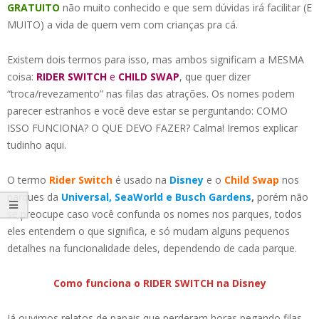
GRATUITO
não muito conhecido e que sem dúvidas irá facilitar (E
MUITO) a vida de quem vem com crianças pra cá.
Existem dois termos para isso, mas ambos significam a MESMA
coisa:
RIDER SWITCH
e
CHILD SWAP
, que quer dizer
“troca/revezamento” nas filas das atrações. Os nomes podem
parecer estranhos e você deve estar se perguntando: COMO
ISSO FUNCIONA? O QUE DEVO FAZER? Calma! Iremos explicar
tudinho aqui.
O termo
Rider Switch
é usado na
Disney
e o
Child Swap
nos
parques da
Universal, SeaWorld e Busch Gardens
,
porém não
se preocupe caso você confunda os nomes nos parques, todos
eles entendem o que significa, e só mudam alguns pequenos
detalhes na funcionalidade deles, dependendo de cada parque.
Como funciona o RIDER SWITCH na Disney
Já ouvimos relatos de papais que perderam horas pegando filas