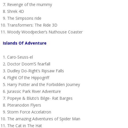
Revenge of the mummy
Shrek 4D
The Simpsons ride
Transformers: The Ride 3D
Woody Woodpecker’s Nuthouse Coaster
Islands Of Adventure
Caro-Seuss-el
Doctor Doom’S fearfall
Dudley Do-Right’s Ripsaw Falls
Flight Of the Hippogriff
Harry Potter and the Forbidden Journey
Jurassic Park River Adventure
Popeye & Bluto’s Bilge- Rat Barges
Pteranodon Flyers
Storm Force Accelatron
The amazing Adventures of Spider Man
The Cat in The Hat