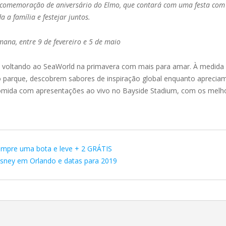
 comemoração de aniversário do Elmo, que contará com uma festa com di
 a família e festejar juntos.
mana, entre 9 de fevereiro e 5 de maio
tá voltando ao SeaWorld na primavera com mais para amar. À medid
parque, descobrem sabores de inspiração global enquanto apreciam c
omida com apresentações ao vivo no Bayside Stadium, com os melhor
ompre uma bota e leve + 2 GRÁTIS
isney em Orlando e datas para 2019