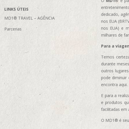
O
MD1
® é par
entretenimento
LINKS ÚTEIS
dedicado, agên
MD1® TRAVEL – AGÊNCIA
nos EUA (BRTVM
nos EUA)
e m
Parcerias
milhares de fa
Para a viage
Temos certeza
durante meses
outros lugare
pode diminuir
encontra aqui.
E para a real
e produtos q
facilitadas em
O MD1® é seu m