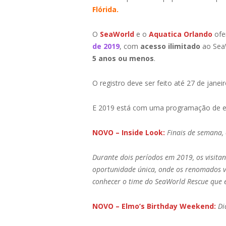
Flórida.
O
SeaWorld
e o
Aquatica Orlando
ofe
de 2019
, com
acesso ilimitado
ao SeaW
5 anos ou menos
.
O registro deve ser feito até 27 de jane
E 2019 está com uma programação de ev
NOVO – Inside Look:
Finais de semana, 
Durante dois períodos em 2019, os visita
oportunidade única, onde os renomados ve
conhecer o time do SeaWorld Rescue que e
NOVO – Elmo’s Birthday Weekend:
Di