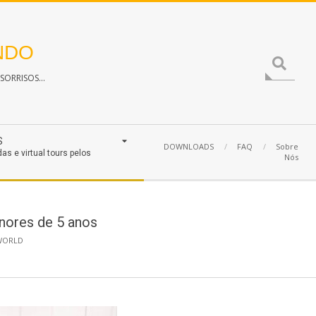
NDO
Search
ORRISOS...
S
DOWNLOADS
FAQ
Sobre
das e virtual tours pelos
Nós
ores de 5 anos
WORLD