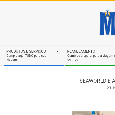
Skip
to
content
Secondary
PRODUTOS E SERVIÇOS
PLANEJAMENTO
Navigation
Compre aqui TUDO para sua
Como se preparar para a viagem 
viagem
sonhos
Menu
SEAWORLD E AQ
ON:
J