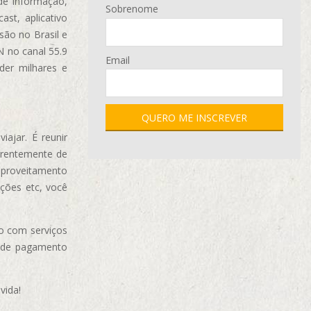
de informação,
Sobrenome
ast, aplicativo
são no Brasil e
N no canal 55.9
Email
der milhares e
ajar. É reunir
erentemente de
aproveitamento
ções etc, você
o com serviços
 de pagamento
vida!