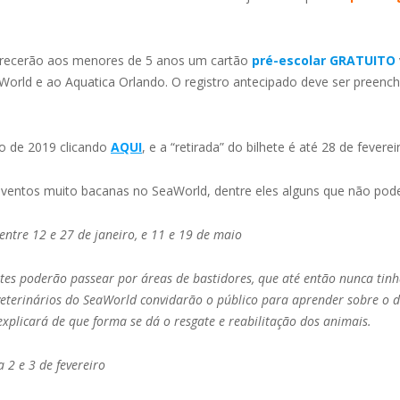
recerão aos menores de 5 anos um cartão
pré-escolar GRATUITO
orld e ao Aquatica Orlando. O registro antecipado deve ser preenchid
iro de 2019 clicando
AQUI
, e a “retirada” do bilhete é até 28 de feverei
entos muito bacanas no SeaWorld, dentre eles alguns que não podem
entre 12 e 27 de janeiro, e 11 e 19 de maio
ntes poderão passear por áreas de bastidores, que até então nunca tin
terinários do SeaWorld convidarão o público para aprender sobre o di
xplicará de que forma se dá o resgate e reabilitação dos animais.
a 2 e 3 de fevereiro