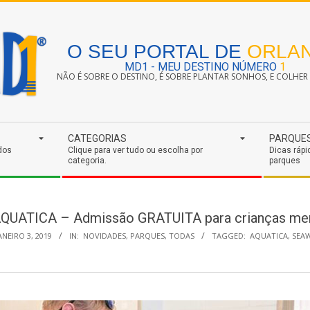
O SEU PORTAL DE
ORLA
MD1 - MEU DESTINO NÚMERO
1
NÃO É SOBRE O DESTINO, É SOBRE PLANTAR SONHOS, E COLHER S
CATEGORIAS
PARQUE
dos
Clique para ver tudo ou escolha por
Dicas rápi
categoria.
parques
UATICA – Admissão GRATUITA para crianças men
ANEIRO 3, 2019
IN:
NOVIDADES
,
PARQUES
,
TODAS
TAGGED:
AQUATICA
,
SEA