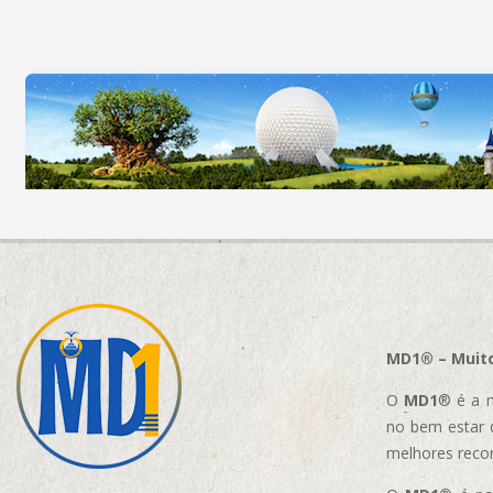
MD1® – Muito
O
MD1
® é a m
no bem estar 
melhores reco