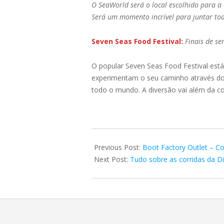
O SeaWorld será o local escolhido para a
Será um momento incrível para juntar toda
Seven Seas Food Festival:
Finais de se
O popular Seven Seas Food Festival es
experimentam o seu caminho através do 
todo o mundo. A diversão vai além da c
2019-
01-
Previous Post:
Boot Factory Outlet – C
03
Next Post:
Tudo sobre as corridas da D