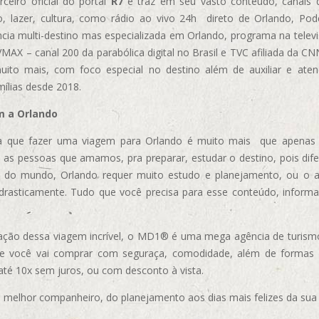
ceiro oficial do portal
R7
e traz em seu vasto conteúdo, canais 
, lazer, cultura, como rádio ao vivo 24h direto de Orlando, Podc
cia multi-destino mas especializada em Orlando, programa na televi
AX – canal 200 da parabólica digital no Brasil e TVC afiliada da CN
uito mais, com foco especial no destino além de auxiliar e aten
mílias desde 2018.
m a Orlando
 que fazer uma viagem para Orlando é muito mais que apenas vi
 as pessoas que amamos, pra preparar, estudar o destino, pois dif
s do mundo, Orlando requer muito estudo e planejamento, ou o 
 drasticamente. Tudo que você precisa para esse conteúdo, informa
ização dessa viagem incrível, o MD1® é uma mega agência de turism
ue você vai comprar com seguraça, comodidade, além de formas
 até 10x sem juros, ou com desconto à vista.
elhor companheiro, do planejamento aos dias mais felizes da sua 