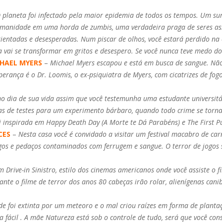
 planeta foi infectado pela maior epidemia de todos os tempos. Um su
manidade em uma horda de zumbis, uma verdadeira praga de seres assu
ientadas e desesperadas. Num piscar de olhos, você estará perdido na
a vai se transformar em gritos e desespero. Se você nunca teve medo do
CHAEL MYERS
–
Michael Myers escapou e está em busca de sangue. Nã
erança é o Dr. Loomis, o ex-psiquiatra de Myers, com cicatrizes de fog
mo dia de sua vida assim que você testemunha uma estudante universitá
as de testes para um experimento bárbaro, quando todo crime se torna
i inspirada em Happy Death Day (A Morte te Dá Parabéns) e The First P
CES
–
Nesta casa você é convidado a visitar um festival macabro de ca
ogos e pedaços contaminados com ferrugem e sangue. O terror de jogos 
 Drive-in Sinistro, estilo dos cinemas americanos onde você assiste o f
te o filme de terror dos anos 80 cabeças irão rolar, alienígenas canib
e foi extinta por um meteoro e o mal criou raízes em forma de planta
 fácil . A mãe Natureza está sob o controle de tudo, será que você con