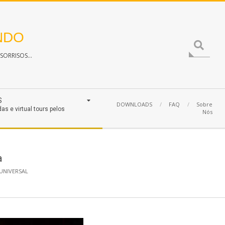
NDO
Search
ORRISOS...
S
DOWNLOADS
FAQ
Sobre
das e virtual tours pelos
Nós
a
UNIVERSAL