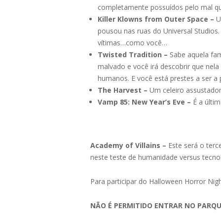
completamente possuídos pelo mal que 
Killer Klowns from Outer Space –
U
pousou nas ruas do Universal Studios. 
vítimas…como você…
Twisted Tradition –
Sabe aquela fa
malvado e você irá descobrir que nel
humanos. E você está prestes a ser a 
The Harvest –
Um celeiro assustadorc
Vamp 85: New Year’s Eve –
É a últi
Academy of Villains –
Este será o ter
neste teste de humanidade versus tecno
Para participar do Halloween Horror Nig
NÃO É PERMITIDO ENTRAR NO PARQU