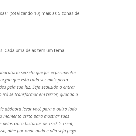
as” (totalizando 10) mais as 5 zonas de
ões. Cada uma delas tem um tema
laboratório secreto que faz experimentos
orgon que está cada vez mais perto.
os pela sua luz. Seja seduzido a entrar
o irá se transformar em terror, quando a
 de abóbora levar você para o outro lado
a o momento certo para mostrar suas
elas cinco histórias de Trick ‘r Treat,
sso, olhe por onde anda e não seja pego