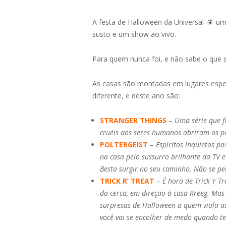
A festa de Halloween da Universal
um 
susto e um show ao vivo.
Para quem nunca foi, e não sabe o que 
As casas são montadas em lugares espe
diferente, e deste ano são:
STRANGER THINGS
–
Uma série que f
cruéis aos seres humanos abriram os po
POLTERGEIST
–
Espíritos inquietos p
na casa pelo sussurro brilhante da TV 
Besta surgir no seu caminho. Não se per
TRICK R’ TREAT
–
É hora de Trick ‘r 
da cerca, em direção à casa Kreeg. Ma
surpresas de Halloween a quem viola as 
você vai se encolher de medo quando t