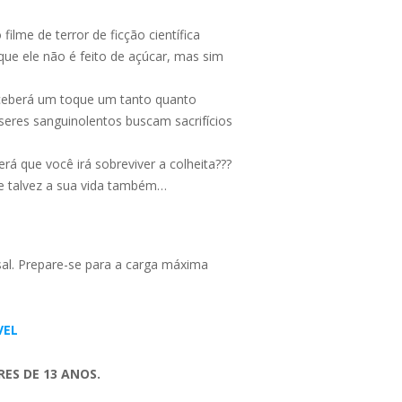
ilme de terror de ficção científica
que ele não é feito de açúcar, mas sim
eceberá um toque um tanto quanto
seres sanguinolentos buscam sacrifícios
rá que você irá sobreviver a colheita???
 e talvez a sua vida também…
sal. Prepare-se para a carga máxima
VEL
ES DE 13 ANOS.