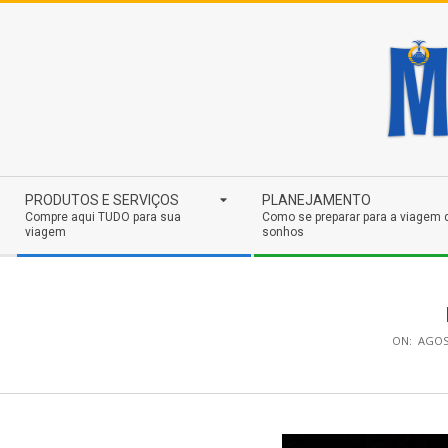
Skip
to
content
Secondary
PRODUTOS E SERVIÇOS
PLANEJAMENTO
Navigation
Compre aqui TUDO para sua
Como se preparar para a viagem 
viagem
sonhos
Menu
ON:
AGOS