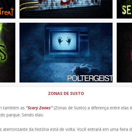
ZONAS DE SUSTO
em também as
“Scary Zones”
(Zonas de Susto) a diferença entre elas 
 do parque. Sendo elas:
aterrorizante da história está de volta. Você entrará em uma feira