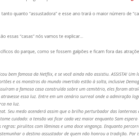
tanto quanto “assustadora” e esse ano trará o maior número de “cas
são essas “casas” nós vamos te explicar…
cíficos do parque, como se fossem galpões e ficam fora das atraç
icou bem famosa da Netflix, e se você ainda não assistiu. ASSISTA! Um 
rtões e os monstros do mundo invertido estão à solta, inclusive Demog
ossuíram a famosa casa construída sobre um cemitério, eles foram atraíd
e atravesse essa luz. Entre em um cenário surreal onde a admiração log
ca na luz.
Treat. Seu medo acenderá assim que o brilho perturbador das lanternas
s tome cuidado: a tensão vai ficar cada vez maior enquanto Sam esper
regras: pirulitos com lâminas e uma doce vingança. Enquanto percorre p
estemunhar o destino assustador de quem não honrou a tradição. Por i