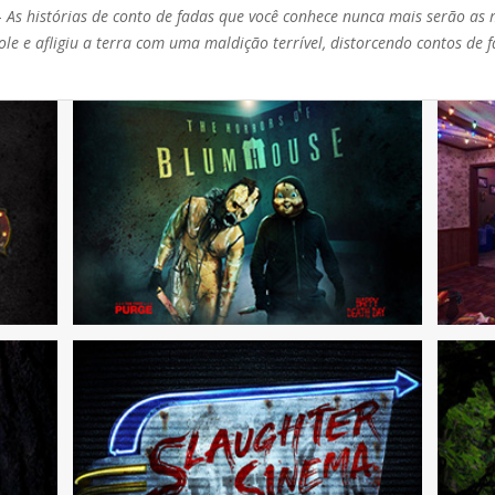
–
As histórias de conto de fadas que você conhece nunca mais serão as 
e e afligiu a terra com uma maldição terrível, distorcendo contos de 