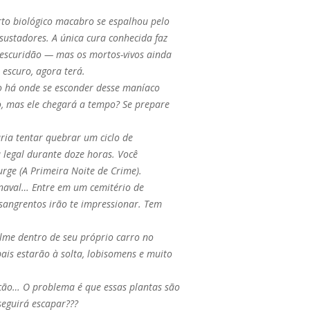
rto biológico macabro se espalhou pelo
stadores. A única cura conhecida faz
 escuridão — mas os mortos-vivos ainda
 escuro, agora terá.
o há onde se esconder desse maníaco
o, mas ele chegará a tempo? Se prepare
ria tentar quebrar um ciclo de
 legal durante doze horas. Você
urge (A Primeira Noite de Crime).
rnaval… Entre em um cemitério de
sangrentos irão te impressionar. Tem
ilme dentro de seu próprio carro no
ais estarão à solta, lobisomens e muito
ção… O problema é que essas plantas são
seguirá escapar???