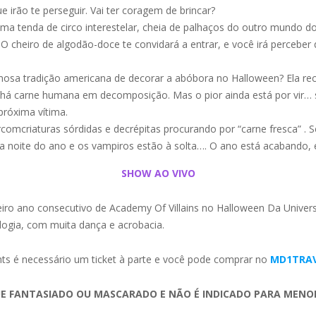
irão te perseguir. Vai ter coragem de brincar?
ma tenda de circo interestelar, cheia de palhaços do outro mundo do f
O cheiro de algodão-doce te convidará a entrar, e você irá perceber 
mosa tradição americana de decorar a abóbora no Halloween? Ela r
a há carne humana em decomposição. Mas o pior ainda está por vir… 
próxima vítima.
omcriaturas sórdidas e decrépitas procurando por “carne fresca” . Se
ma noite do ano e os vampiros estão à solta…. O ano está acabando,
SHOW AO VIVO
ceiro ano consecutivo de Academy Of Villains no Halloween Da Univer
logia, com muita dança e acrobacia.
hts é necessário um ticket à parte e você pode comprar no
MD1TRA
E FANTASIADO OU MASCARADO E NÃO É INDICADO PARA MENOR