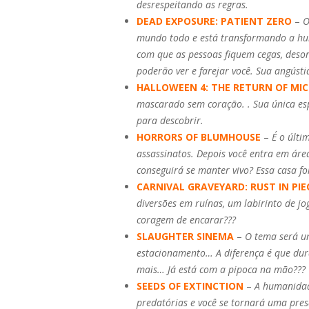
desrespeitando as regras.
DEAD EXPOSURE: PATIENT ZERO
–
O
mundo todo e está transformando a hu
com que as pessoas fiquem cegas, desor
poderão ver e farejar você. Sua angústi
HALLOWEEN 4: THE RETURN OF MI
mascarado sem coração. . Sua única esp
para descobrir.
HORRORS OF BLUMHOUSE
–
É o últi
assassinatos. Depois você entra em áre
conseguirá se manter vivo? Essa casa fo
CARNIVAL GRAVEYARD: RUST IN PIE
diversões em ruínas, um labirinto de j
coragem de encarar???
SLAUGHTER SINEMA
–
O tema será um
estacionamento… A diferença é que duran
mais… Já está com a pipoca na mão???
SEEDS OF EXTINCTION
–
A humanidad
predatórias e você se tornará uma presa