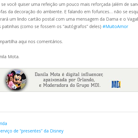
na se você quiser uma refeição um pouco mais reforçada (além de s
fofas da decoração do ambiente. E falando em fofurices… não se esq
le trará um lindo cartão postal com uma mensagem da Dama e o Vag
uas patinhas (como se fossem os “autógrafos” deles)
#MuitoAmor
mpartilha aqui nos comentários.
nila Mota.
rida
rviço de “presentes” da Disney