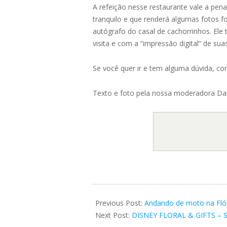
A refeição nesse restaurante vale a pe
tranquilo e que renderá algumas fotos 
autógrafo do casal de cachorrinhos. E
visita e com a “impressão digital” de s
Se você quer ir e tem alguma dúvida, co
Texto e foto pela nossa moderadora Da
2018-
08-
Previous Post:
Andando de moto na Fló
19
Next Post:
DISNEY FLORAL & GIFTS – Se