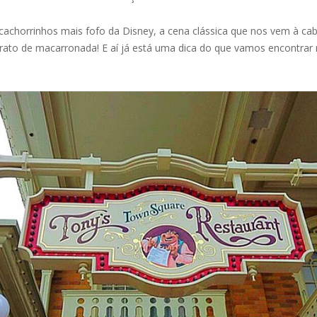
chorrinhos mais fofo da Disney, a cena clássica que nos vem à cabe
ato de macarronada! E aí já está uma dica do que vamos encontrar nes