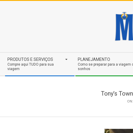
Skip
to
content
Secondary
PRODUTOS E SERVIÇOS
PLANEJAMENTO
Navigation
Compre aqui TUDO para sua
Como se preparar para a viagem 
viagem
sonhos
Menu
Tony’s Tow
ON: