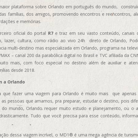
aior plataforma sobre Orlando em português do mundo, construída
das famílias, dos amigos, promovendo encontros e reencontros, al
rdações e memórias.
ceiro oficial do portal
R7
e traz em seu vasto conteúdo, canais 
, lazer, cultura, como rádio ao vivo 24h direto de Orlando, Podc
cia multi-destino mas especializada em Orlando, programa na televi
AX – canal 200 da parabólica digital no Brasil e TVC afiliada da CN
uito mais, com foco especial no destino além de auxiliar e aten
mílias desde 2018.
m a Orlando
 que fazer uma viagem para Orlando é muito mais que apenas vi
 as pessoas que amamos, pra preparar, estudar o destino, pois dif
s do mundo, Orlando requer muito estudo e planejamento, ou o 
 drasticamente. Tudo que você precisa para esse conteúdo, informa
ização dessa viagem incrível, o MD1® é uma mega agência de turism