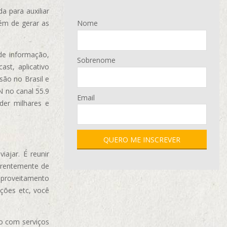
 para auxiliar
ém de gerar as
Nome
de informação,
Sobrenome
ast, aplicativo
são no Brasil e
N no canal 55.9
Email
der milhares e
ajar. É reunir
erentemente de
aproveitamento
ções etc, você
o com serviços