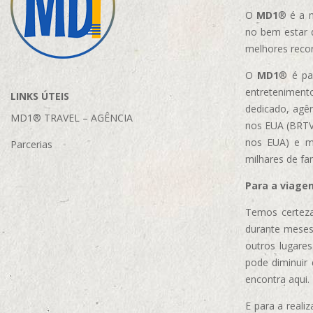
O
MD1
® é a m
no bem estar 
melhores reco
O
MD1
® é par
entretenimento
LINKS ÚTEIS
dedicado, agên
MD1® TRAVEL – AGÊNCIA
nos EUA (BRTVM
nos EUA)
e m
Parcerias
milhares de fa
Para a viage
Temos certeza
durante meses
outros lugare
pode diminuir
encontra aqui.
E para a real