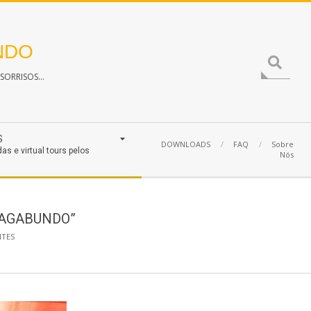
NDO
Search
ORRISOS...
S
DOWNLOADS
FAQ
Sobre
das e virtual tours pelos
Nós
 VAGABUNDO”
TES