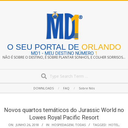
Skip
to
content
O SEU PORTAL DE
ORLANDO
MD1 - MEU DESTINO NÚMERO
1
NÃO É SOBRE O DESTINO, É SOBRE PLANTAR SONHOS, E COLHER SORRISOS...
Search
Secondary
DOWNLOADS
FAQ
Sobre Nós
Navigation
Menu
Novos quartos temáticos do Jurassic World no
Lowes Royal Pacific Resort
ON:
JUNHO 26, 2018
IN:
HOSPEDAGEM
,
TODAS
TAGGED:
HOTEL
,