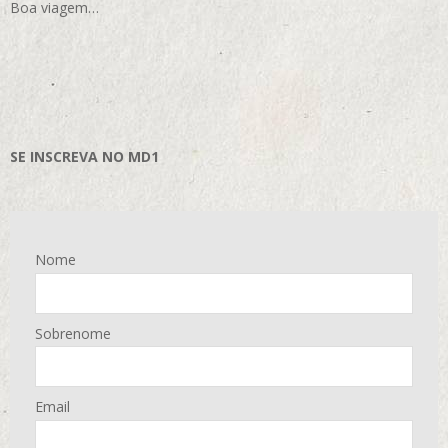
Boa viagem…
SE INSCREVA NO MD1
Nome
Sobrenome
Email