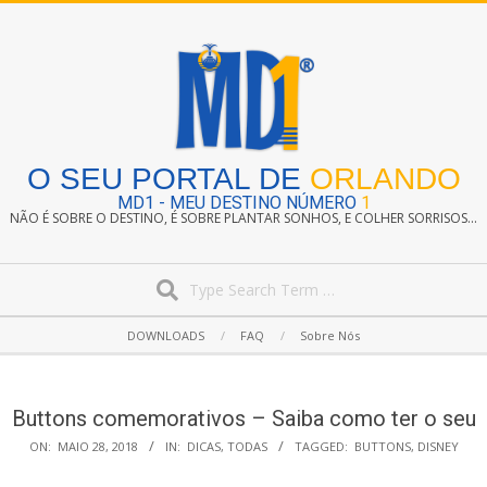
Skip
to
content
O SEU PORTAL DE
ORLANDO
MD1 - MEU DESTINO NÚMERO
1
NÃO É SOBRE O DESTINO, É SOBRE PLANTAR SONHOS, E COLHER SORRISOS...
Search
Secondary
DOWNLOADS
FAQ
Sobre Nós
Navigation
Menu
Buttons comemorativos – Saiba como ter o seu
ON:
MAIO 28, 2018
IN:
DICAS
,
TODAS
TAGGED:
BUTTONS
,
DISNEY