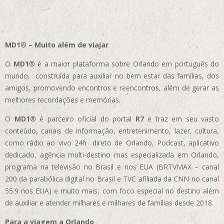
MD1® – Muito além de viajar
O
MD1
® é a maior plataforma sobre Orlando em português do
mundo, construída para auxiliar no bem estar das famílias, dos
amigos, promovendo encontros e reencontros, além de gerar as
melhores recordações e memórias.
O
MD1
® é parceiro oficial do portal
R7
e traz em seu vasto
conteúdo, canais de informação, entretenimento, lazer, cultura,
como rádio ao vivo 24h direto de Orlando, Podcast, aplicativo
dedicado, agência multi-destino mas especializada em Orlando,
programa na televisão no Brasil e nos EUA (BRTVMAX – canal
200 da parabólica digital no Brasil e TVC afiliada da CNN no canal
55.9 nos EUA)
e muito mais, com foco especial no destino além
de auxiliar e atender milhares e milhares de famílias desde 2018.
Para a viagem a Orlando