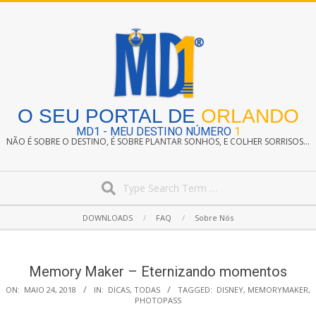
Skip
to
content
O SEU PORTAL DE
ORLANDO
MD1 - MEU DESTINO NÚMERO
1
NÃO É SOBRE O DESTINO, É SOBRE PLANTAR SONHOS, E COLHER SORRISOS...
Search
Secondary
DOWNLOADS
FAQ
Sobre Nós
Navigation
Menu
Memory Maker – Eternizando momentos
ON:
MAIO 24, 2018
IN:
DICAS
,
TODAS
TAGGED:
DISNEY
,
MEMORYMAKER
,
PHOTOPASS