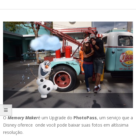
O
Memory Maker
é um Upgrade do
PhotoPass
, um serviço que a
Disney oferece onde você pode baixar suas fotos em altíssima
resolução.