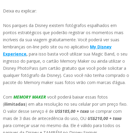
Deixa eu explicar:
Nos parques da Disney existem fotógrafos espalhados em
pontos estratégicos que poderão registrar os momentos mais
incríveis da sua viagem gratuitamente. Você poderá ver suas
lembranças on-line pelo site ou no aplicativo
My Disney
Experience
,
para isso basta você utilizar sua Magic Band, o seu
ingresso do parque, o cartão Memory Maker ou ainda utilizar o
Disney PhotoPass (um cartão gratuito que você pode solicitar a
qualquer fotógrafo da Disney). Caso você não tenha comprado o
pacote do Memory maker suas fotos virão com marcas d’água.
Com
MEMORY MAKER
você poderá baixar essas fotos
(
ilimitadas
) em alta resolução no seu celular por um preço fixo.
O valor desse serviço é de
US$185,00 + taxa
se comprar com
mais de 3 dias de antecedência do uso, OU
US$210,00 + taxa
para começar usar no mesmo dia. Ele é válido para todos os
parques da Disney e TAMBÉM no Disney Springs.