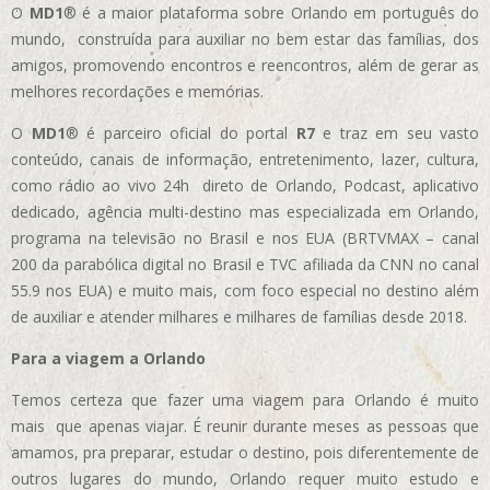
O
MD1
® é a maior plataforma sobre Orlando em português do
mundo, construída para auxiliar no bem estar das famílias, dos
amigos, promovendo encontros e reencontros, além de gerar as
melhores recordações e memórias.
O
MD1
® é parceiro oficial do portal
R7
e traz em seu vasto
conteúdo, canais de informação, entretenimento, lazer, cultura,
como rádio ao vivo 24h direto de Orlando, Podcast, aplicativo
dedicado, agência multi-destino mas especializada em Orlando,
programa na televisão no Brasil e nos EUA (BRTVMAX – canal
200 da parabólica digital no Brasil e TVC afiliada da CNN no canal
55.9 nos EUA)
e muito mais, com foco especial no destino além
de auxiliar e atender milhares e milhares de famílias desde 2018.
Para a viagem a Orlando
Temos certeza que fazer uma viagem para Orlando é muito
mais que apenas viajar. É reunir durante meses as pessoas que
amamos, pra preparar, estudar o destino, pois diferentemente de
outros lugares do mundo, Orlando requer muito estudo e