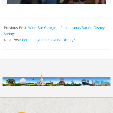
2018-
05-
Previous Post:
Wine Bar George – Restaurante/Bar no Disney
24
Springs
Next Post:
Perdeu alguma coisa na Disney?