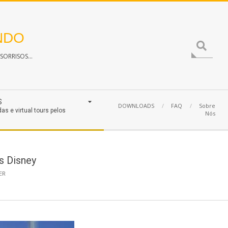
NDO
Search
ORRISOS...
S
DOWNLOADS
FAQ
Sobre
das e virtual tours pelos
Nós
s Disney
ER