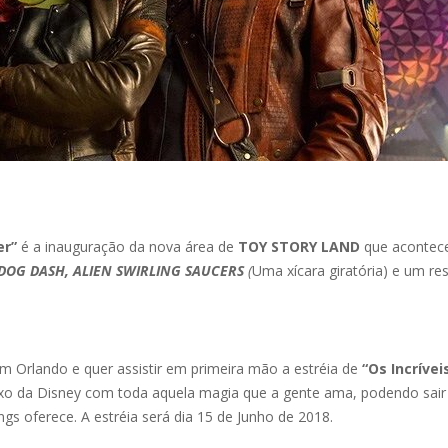
er”
é a inauguração da nova área de
TOY STORY LAND
que acontece
 DOG DASH, ALIEN SWIRLING SAUCERS
(
Uma xícara giratória) e um r
 em Orlando e quer assistir em primeira mão a estréia de
“Os Incrívei
xo da Disney com toda aquela magia que a gente ama, podendo sair 
gs oferece. A estréia será dia 15 de Junho de 2018.