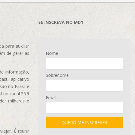
SE INSCREVA NO MD1
 para auxiliar
ém de gerar as
Nome
de informação,
Sobrenome
ast, aplicativo
são no Brasil e
N no canal 55.9
Email
der milhares e
ajar. É reunir