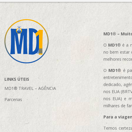
MD1® – Muito
O
MD1
® é a m
no bem estar 
melhores reco
O
MD1
® é par
entretenimento
LINKS ÚTEIS
dedicado, agên
MD1® TRAVEL – AGÊNCIA
nos EUA (BRTVM
nos EUA)
e m
Parcerias
milhares de fa
Para a viage
Temos certeza