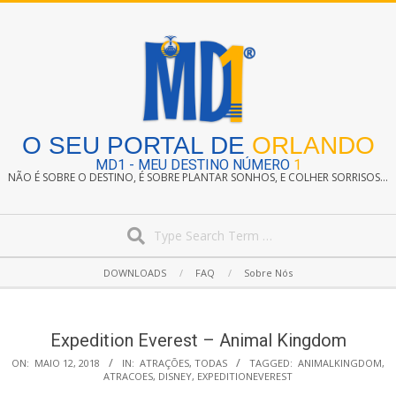
Skip
to
content
O SEU PORTAL DE
ORLANDO
MD1 - MEU DESTINO NÚMERO
1
NÃO É SOBRE O DESTINO, É SOBRE PLANTAR SONHOS, E COLHER SORRISOS...
Search
Secondary
DOWNLOADS
FAQ
Sobre Nós
Navigation
Menu
Expedition Everest – Animal Kingdom
ON:
MAIO 12, 2018
IN:
ATRAÇÕES
,
TODAS
TAGGED:
ANIMALKINGDOM
,
ATRACOES
,
DISNEY
,
EXPEDITIONEVEREST