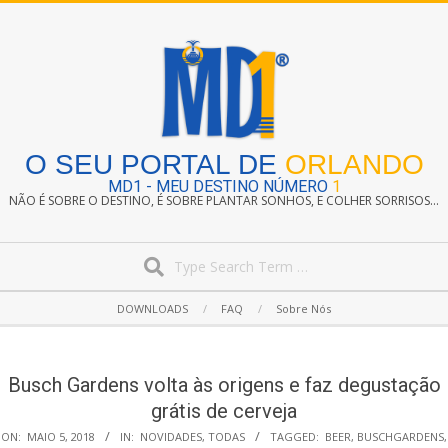
Skip
to
content
O SEU PORTAL DE
ORLANDO
MD1 - MEU DESTINO NÚMERO
1
NÃO É SOBRE O DESTINO, É SOBRE PLANTAR SONHOS, E COLHER SORRISOS...
Search
Secondary
DOWNLOADS
FAQ
Sobre Nós
Navigation
Menu
Busch Gardens volta às origens e faz degustação
grátis de cerveja
ON:
MAIO 5, 2018
IN:
NOVIDADES
,
TODAS
TAGGED:
BEER
,
BUSCHGARDENS
,